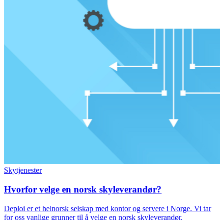
Skytjenester
Hvorfor velge en norsk skyleverandør?
Deploi er et helnorsk selskap med kontor og servere i Norge. Vi tar
for oss vanlige grunner til å velge en norsk skyleverandør.