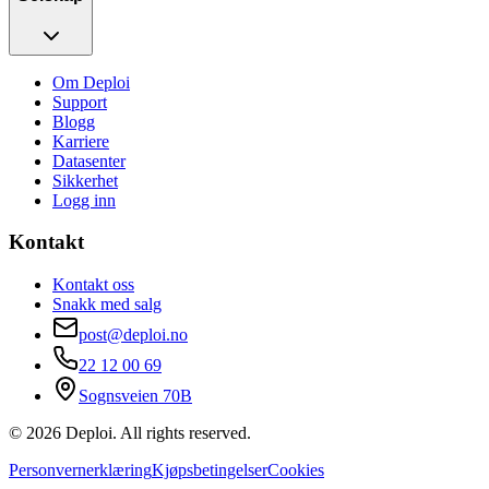
Om Deploi
Support
Blogg
Karriere
Datasenter
Sikkerhet
Logg inn
Kontakt
Kontakt oss
Snakk med salg
post@deploi.no
22 12 00 69
Sognsveien 70B
© 2026 Deploi. All rights reserved.
Personvernerklæring
Kjøpsbetingelser
Cookies